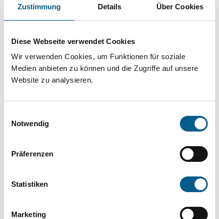
Projekt oder ein Vorhaben? Hier können Sie
Zustimmung
Details
Über Cookies
direkt über unsere Fördermitteldatenbank und
Stiftungsdatenbank recherchieren. Bei der
Diese Webseite verwendet Cookies
Suche bitte die Groß- und Kleinschreibung
Wir verwenden Cookies, um Funktionen für soziale
beachten.
Medien anbieten zu können und die Zugriffe auf unsere
Website zu analysieren.
Bitte Suchbegriff eingeben. Ergebnisse
Einwilligungsauswahl
können durch die Wahl von Bereichen oder
Notwendig
Kategorien verfeinert werden.
Präferenzen
Suchen
Statistiken
Aktive Filter:
Marketing