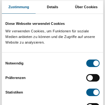
Projekt oder ein Vorhaben? Hier können Sie
Zustimmung
Details
Über Cookies
direkt über unsere Fördermitteldatenbank und
Stiftungsdatenbank recherchieren. Bei der
Diese Webseite verwendet Cookies
Suche bitte die Groß- und Kleinschreibung
Wir verwenden Cookies, um Funktionen für soziale
beachten.
Medien anbieten zu können und die Zugriffe auf unsere
Website zu analysieren.
Bitte Suchbegriff eingeben. Ergebnisse
können durch die Wahl von Bereichen oder
Einwilligungsauswahl
Kategorien verfeinert werden.
Notwendig
Suchen
Präferenzen
Aktive Filter:
Statistiken