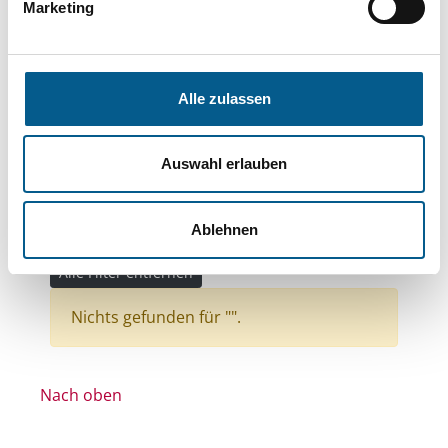
Themen: Ländliche Entwicklung
Marketing
Themen: Bürgerschaftliches Engagement
Themen: Gesundheitswesen
Alle zulassen
Themen: Bildung und Erziehung
Themen: Wissenschaft und Forschung
Auswahl erlauben
Themen: Natur- & Umweltschutz
Themen: Seniorinnen, Senioren & Pflege
Ablehnen
Themen: Hilfsbedürftige Menschen
Alle Filter entfernen
Nichts gefunden für "".
Nach oben