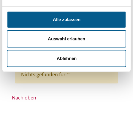
Bereiche: Stiftungen
Themen: Ländliche Entwicklung
Alle zulassen
Themen: Bürgerschaftliches Engagement
Themen: Gesundheitswesen
Auswahl erlauben
Themen: Bildung und Erziehung
Themen: Natur- & Umweltschutz
Ablehnen
Alle Filter entfernen
Nichts gefunden für "".
Nach oben