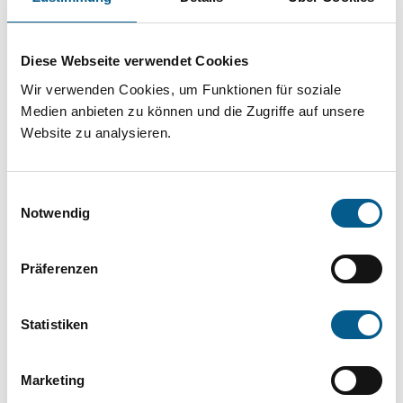
Projekt oder ein Vorhaben? Hier können Sie
direkt über unsere Fördermitteldatenbank und
Diese Webseite verwendet Cookies
Stiftungsdatenbank recherchieren. Bei der
Wir verwenden Cookies, um Funktionen für soziale
Suche bitte die Groß- und Kleinschreibung
Medien anbieten zu können und die Zugriffe auf unsere
beachten.
Website zu analysieren.
Bitte Suchbegriff eingeben. Ergebnisse
Einwilligungsauswahl
können durch die Wahl von Bereichen oder
Notwendig
Kategorien verfeinert werden.
Präferenzen
Suchen
Statistiken
Aktive Filter:
Marketing