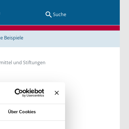
Suche
e Beispiele
ittel und Stiftungen
en Sie direkt über
he bitte die Groß- und
Über Cookies