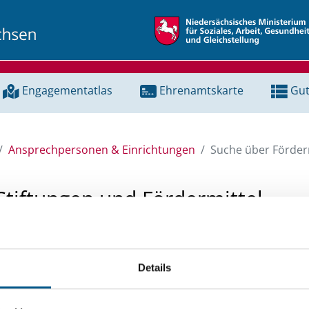
Engagementatlas
Ehrenamtskarte
Gut
Ansprechpersonen & Einrichtungen
Suche über Förderm
Stiftungen und Fördermittel
 Unterstützung für ein Projekt oder ein Vorhaben? Hier könn
tenbank und Stiftungsdatenbank recherchieren. Bei der Suc
Details
ten.