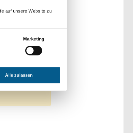
der Kategorien
fe auf unsere Website zu
Marketing
en: Gesundheitswesen
Alle zulassen
tfernen