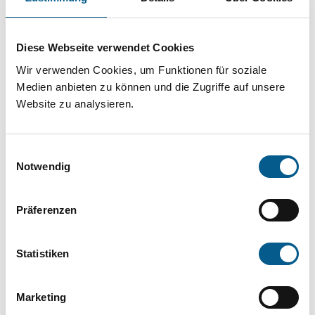
Projekt oder ein Vorhaben? Hier können Sie
direkt über unsere Fördermitteldatenbank und
Diese Webseite verwendet Cookies
Stiftungsdatenbank recherchieren. Bei der
Wir verwenden Cookies, um Funktionen für soziale
Suche bitte die Groß- und Kleinschreibung
Medien anbieten zu können und die Zugriffe auf unsere
beachten.
Website zu analysieren.
Bitte Suchbegriff eingeben. Ergebnisse
Einwilligungsauswahl
können durch die Wahl von Bereichen oder
Notwendig
Kategorien verfeinert werden.
Präferenzen
Suchen
Statistiken
Aktive Filter:
Marketing