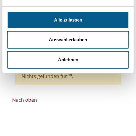
Themen: Ländliche Entwicklung
Themen: Gesundheitswesen
Alle zulassen
Themen: Bildung und Erziehung
Themen: Wissenschaft und Forschung
Auswahl erlauben
Themen: Natur- & Umweltschutz
Themen: Seniorinnen, Senioren & Pflege
Ablehnen
Alle Filter entfernen
Nichts gefunden für "".
Nach oben