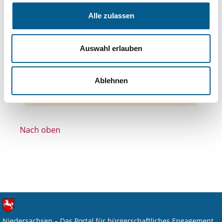
Themen: Natur- & Umweltschutz
Alle zulassen
Themen: Gesundheitswesen
Themen: Tierschutz
Themen: Integration
Auswahl erlauben
Themen: Sport
Themen: Kunst & Kultur
Alle Filter entfernen
Ablehnen
Nichts gefunden für "".
Nach oben
Niedersachsen – Das Portal für bürgerschaftliches Engagement