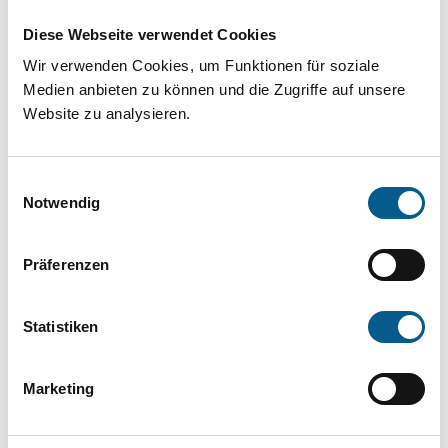
Projekt oder ein Vorhaben? Hier können Sie
Diese Webseite verwendet Cookies
direkt über unsere Fördermitteldatenbank und
Wir verwenden Cookies, um Funktionen für soziale
Stiftungsdatenbank recherchieren. Bei der
Medien anbieten zu können und die Zugriffe auf unsere
Suche bitte die Groß- und Kleinschreibung
Website zu analysieren.
beachten.
Einwilligungsauswahl
Bitte Suchbegriff eingeben. Ergebnisse
Notwendig
können durch die Wahl von Bereichen oder
Präferenzen
Kategorien verfeinert werden.
Suchen
Statistiken
Aktive Filter:
Marketing