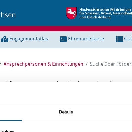
Engagementatlas
Ehrenamtskarte
Gut
Ansprechpersonen & Einrichtungen
Suche über Förderm
Stiftungen und Fördermittel
 Unterstützung für ein Projekt oder ein Vorhaben? Hier könn
Details
tenbank und Stiftungsdatenbank recherchieren. Bei der Suc
ten.
Cookies