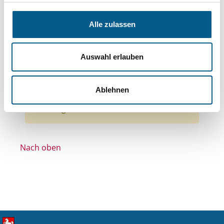
Bereiche: Stiftungen
Themen: Sonstige
Themen: Wohlfahrtswesen
Alle zulassen
Themen: Gesundheitswesen
Themen: Denkmalschutz
Auswahl erlauben
Stiftungstyp: Lokal tätige Stiftung
Alle Filter entfernen
Ablehnen
Nichts gefunden für "".
Nach oben