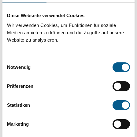
Projekt oder ein Vorhaben? Hier können Sie
direkt über unsere Fördermitteldatenbank und
Diese Webseite verwendet Cookies
Stiftungsdatenbank recherchieren. Bei der
Wir verwenden Cookies, um Funktionen für soziale
Suche bitte die Groß- und Kleinschreibung
Medien anbieten zu können und die Zugriffe auf unsere
Website zu analysieren.
beachten.
Einwilligungsauswahl
Bitte Suchbegriff eingeben. Ergebnisse
Notwendig
können durch die Wahl von Bereichen oder
Kategorien verfeinert werden.
Präferenzen
Suchen
Statistiken
Aktive Filter:
Marketing