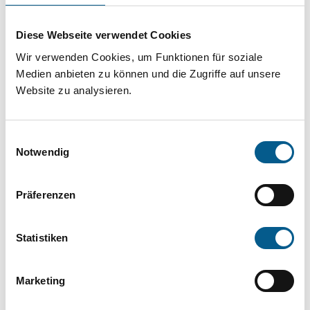
Projekt oder ein Vorhaben? Hier können Sie
direkt über unsere Fördermitteldatenbank und
Diese Webseite verwendet Cookies
Stiftungsdatenbank recherchieren. Bei der
Wir verwenden Cookies, um Funktionen für soziale
Suche bitte die Groß- und Kleinschreibung
Medien anbieten zu können und die Zugriffe auf unsere
Website zu analysieren.
beachten.
Einwilligungsauswahl
Bitte Suchbegriff eingeben. Ergebnisse
Notwendig
können durch die Wahl von Bereichen oder
Kategorien verfeinert werden.
Präferenzen
Suchen
Statistiken
Aktive Filter:
Marketing