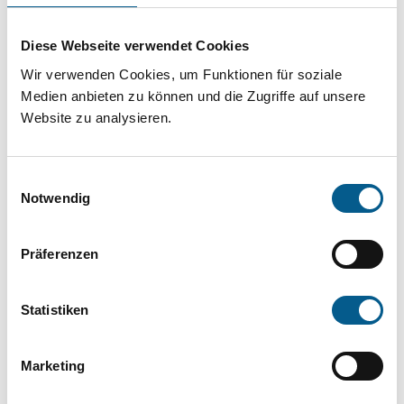
Projekt oder ein Vorhaben? Hier können Sie
direkt über unsere Fördermitteldatenbank und
Diese Webseite verwendet Cookies
Stiftungsdatenbank recherchieren. Bei der
Wir verwenden Cookies, um Funktionen für soziale
Suche bitte die Groß- und Kleinschreibung
Medien anbieten zu können und die Zugriffe auf unsere
Website zu analysieren.
beachten.
Einwilligungsauswahl
Bitte Suchbegriff eingeben. Ergebnisse
Notwendig
können durch die Wahl von Bereichen oder
Kategorien verfeinert werden.
Präferenzen
Suchen
Statistiken
Aktive Filter:
Marketing