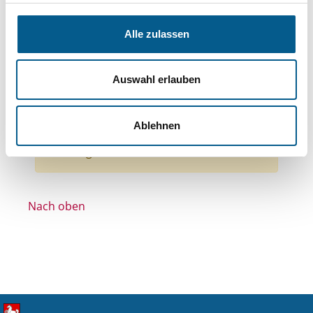
Bereiche: Stiftungen
Themen: Sonstige
Themen: Wohlfahrtswesen
Alle zulassen
Themen: Natur- & Umweltschutz
Themen: Kunst & Kultur
Auswahl erlauben
Stiftungstyp: Lokal tätige Stiftung
Alle Filter entfernen
Ablehnen
Nichts gefunden für "".
Nach oben