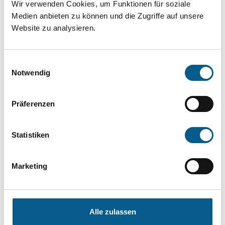
Projekt oder ein Vorhaben? Hier können Sie
Wir verwenden Cookies, um Funktionen für soziale
Medien anbieten zu können und die Zugriffe auf unsere
direkt über unsere Fördermitteldatenbank und
Website zu analysieren.
Stiftungsdatenbank recherchieren. Bei der
Suche bitte die Groß- und Kleinschreibung
Einwilligungsauswahl
beachten.
Notwendig
Bitte Suchbegriff eingeben. Ergebnisse
Präferenzen
können durch die Wahl von Bereichen oder
Kategorien verfeinert werden.
Statistiken
Suchen
Marketing
Aktive Filter:
Alle zulassen