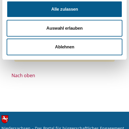
Themen: Wohlfahrtswesen
Alle zulassen
Themen: Denkmalschutz
Themen: Kunst & Kultur
Auswahl erlauben
Themen: Wissenschaft und Forschung
Themen: Heimatpflege
Alle Filter entfernen
Ablehnen
Nichts gefunden für "".
Nach oben
Niedersachsen – Das Portal für bürgerschaftliches Engagement