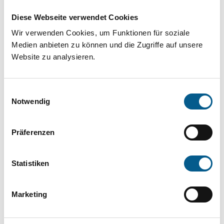
Projekt oder ein Vorhaben? Hier können Sie
Diese Webseite verwendet Cookies
direkt über unsere Fördermitteldatenbank und
Wir verwenden Cookies, um Funktionen für soziale
Stiftungsdatenbank recherchieren. Bei der
Medien anbieten zu können und die Zugriffe auf unsere
Suche bitte die Groß- und Kleinschreibung
Website zu analysieren.
beachten.
Einwilligungsauswahl
Bitte Suchbegriff eingeben. Ergebnisse
Notwendig
können durch die Wahl von Bereichen oder
Präferenzen
Kategorien verfeinert werden.
Suchen
Statistiken
Aktive Filter:
Marketing