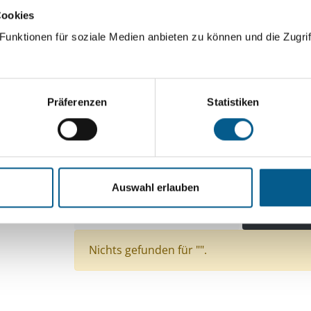
Cookies
ingeben. Ergebnisse können durch die Wahl von Bereichen o
unktionen für soziale Medien anbieten zu können und die Zugrif
Suchen
Präferenzen
Statistiken
Aktive Filter:
Bereiche: Stiftungen
Themen: Wohlfahrtswese
Themen: Gesundheitswesen
Themen: Tierschu
Auswahl erlauben
Themen: Integration
Themen: Heimatpflege
Themen: Natur- & Umweltschutz
Alle Filter en
Nichts gefunden für "".