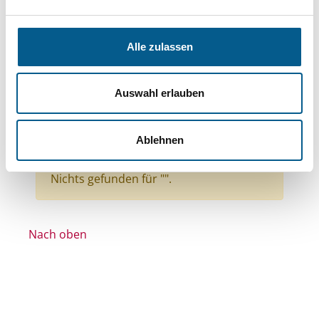
Bereiche: Stiftungen
Themen: Wohlfahrtswesen
Alle zulassen
Themen: Gesundheitswesen
Themen: Tierschutz
Auswahl erlauben
Themen: Wissenschaft und Forschung
Themen: Wohltätige Zwecke
Ablehnen
Themen: Kunst & Kultur
Alle Filter entfernen
Nichts gefunden für "".
Nach oben