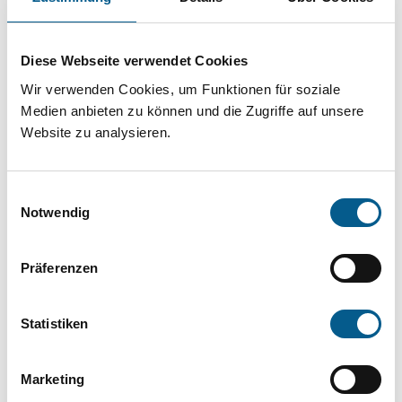
Projekt oder ein Vorhaben? Hier können Sie
direkt über unsere Fördermitteldatenbank und
Diese Webseite verwendet Cookies
Stiftungsdatenbank recherchieren. Bei der
Wir verwenden Cookies, um Funktionen für soziale
Suche bitte die Groß- und Kleinschreibung
Medien anbieten zu können und die Zugriffe auf unsere
beachten.
Website zu analysieren.
Bitte Suchbegriff eingeben. Ergebnisse
Einwilligungsauswahl
können durch die Wahl von Bereichen oder
Notwendig
Kategorien verfeinert werden.
Präferenzen
Suchen
Statistiken
Aktive Filter:
Marketing