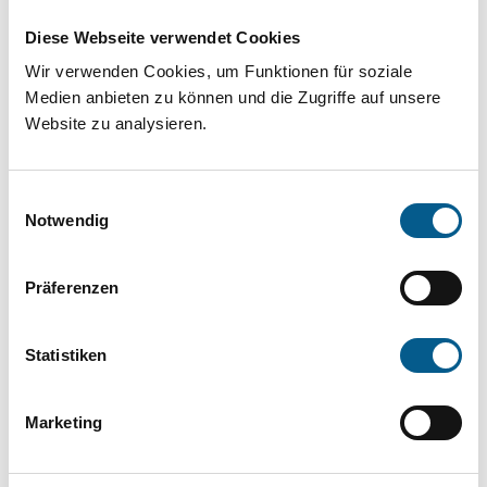
Projekt oder ein Vorhaben? Hier können Sie
Diese Webseite verwendet Cookies
direkt über unsere Fördermitteldatenbank und
Wir verwenden Cookies, um Funktionen für soziale
Stiftungsdatenbank recherchieren. Bei der
Medien anbieten zu können und die Zugriffe auf unsere
Suche bitte die Groß- und Kleinschreibung
Website zu analysieren.
beachten.
Einwilligungsauswahl
Bitte Suchbegriff eingeben. Ergebnisse
Notwendig
können durch die Wahl von Bereichen oder
Präferenzen
Kategorien verfeinert werden.
Suchen
Statistiken
Aktive Filter:
Marketing