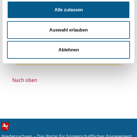
Bereiche: Stiftungen
Alle zulassen
Themen: Wohlfahrtswesen
Themen: Gesundheitswesen
Auswahl erlauben
Themen: Tierschutz
Themen: Denkmalschutz
Alle Filter entfernen
Ablehnen
Nichts gefunden für "".
Nach oben
Niedersachsen – Das Portal für bürgerschaftliches Engagement