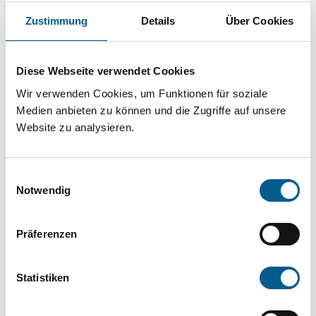
Projekt oder ein Vorhaben? Hier können Sie
Zustimmung
Details
Über Cookies
direkt über unsere Fördermitteldatenbank und
Stiftungsdatenbank recherchieren. Bei der
Diese Webseite verwendet Cookies
Suche bitte die Groß- und Kleinschreibung
Wir verwenden Cookies, um Funktionen für soziale
beachten.
Medien anbieten zu können und die Zugriffe auf unsere
Website zu analysieren.
Bitte Suchbegriff eingeben. Ergebnisse
können durch die Wahl von Bereichen oder
Einwilligungsauswahl
Kategorien verfeinert werden.
Notwendig
Suchen
Präferenzen
Aktive Filter:
Statistiken