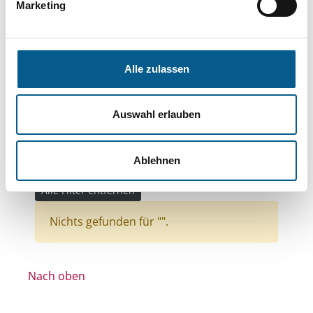
Bereiche: Stiftungen
Marketing
Themen: Wohlfahrtswesen
Themen: Gesundheitswesen
Alle zulassen
Themen: Natur- & Umweltschutz
Themen: Wohltätige Zwecke
Auswahl erlauben
Themen: Wissenschaft und Forschung
Themen: Tierschutz
Ablehnen
Themen: Kinder, Jugendliche & Familie
Alle Filter entfernen
Nichts gefunden für "".
Nach oben