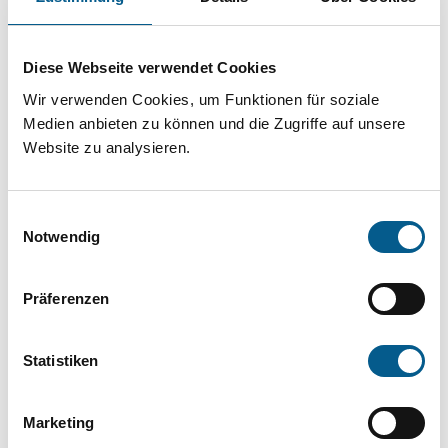
Projekt oder ein Vorhaben? Hier können Sie
direkt über unsere Fördermitteldatenbank und
Diese Webseite verwendet Cookies
Stiftungsdatenbank recherchieren. Bei der
Wir verwenden Cookies, um Funktionen für soziale
Suche bitte die Groß- und Kleinschreibung
Medien anbieten zu können und die Zugriffe auf unsere
beachten.
Website zu analysieren.
Bitte Suchbegriff eingeben. Ergebnisse
Einwilligungsauswahl
können durch die Wahl von Bereichen oder
Notwendig
Kategorien verfeinert werden.
Präferenzen
Suchen
Statistiken
Aktive Filter:
Marketing