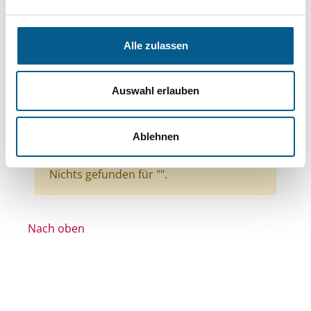
Themen: Wohlfahrtswesen
Themen: Gesundheitswesen
Alle zulassen
Themen: Natur- & Umweltschutz
Themen: Kunst & Kultur
Auswahl erlauben
Themen: Heimatpflege
Themen: Bürgerschaftliches Engagement
Ablehnen
Themen: Denkmalschutz
Alle Filter entfernen
Nichts gefunden für "".
Nach oben