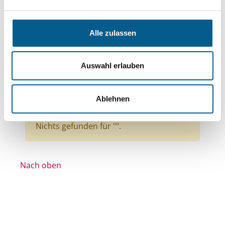
Themen: Wohlfahrtswesen
Themen: Gesundheitswesen
Alle zulassen
Themen: Wohltätige Zwecke
Themen: Bürgerschaftliches Engagement
Auswahl erlauben
Themen: Kirchliche Zwecke
Themen: Bildung und Erziehung
Ablehnen
Themen: Integration
Alle Filter entfernen
Nichts gefunden für "".
Nach oben