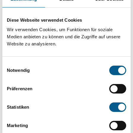
Projekt oder ein Vorhaben? Hier können Sie
direkt über unsere Fördermitteldatenbank und
Diese Webseite verwendet Cookies
Stiftungsdatenbank recherchieren. Bei der
Wir verwenden Cookies, um Funktionen für soziale
Suche bitte die Groß- und Kleinschreibung
Medien anbieten zu können und die Zugriffe auf unsere
beachten.
Website zu analysieren.
Bitte Suchbegriff eingeben. Ergebnisse
Einwilligungsauswahl
können durch die Wahl von Bereichen oder
Notwendig
Kategorien verfeinert werden.
Präferenzen
Suchen
Statistiken
Aktive Filter:
Marketing