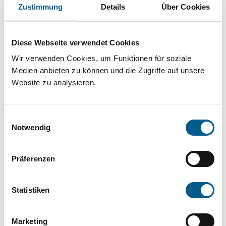
Projekt oder ein Vorhaben? Hier können Sie
Zustimmung
Details
Über Cookies
direkt über unsere Fördermitteldatenbank und
Stiftungsdatenbank recherchieren. Bei der
Diese Webseite verwendet Cookies
Suche bitte die Groß- und Kleinschreibung
Wir verwenden Cookies, um Funktionen für soziale
beachten.
Medien anbieten zu können und die Zugriffe auf unsere
Website zu analysieren.
Bitte Suchbegriff eingeben. Ergebnisse
Einwilligungsauswahl
können durch die Wahl von Bereichen oder
Notwendig
Kategorien verfeinert werden.
Präferenzen
Suchen
Statistiken
Aktive Filter:
Marketing