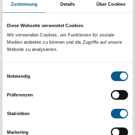
Projekt oder ein Vorhaben? Hier können Sie
Zustimmung
Details
Über Cookies
direkt über unsere Fördermitteldatenbank und
Stiftungsdatenbank recherchieren. Bei der
Diese Webseite verwendet Cookies
Suche bitte die Groß- und Kleinschreibung
Wir verwenden Cookies, um Funktionen für soziale
beachten.
Medien anbieten zu können und die Zugriffe auf unsere
Website zu analysieren.
Bitte Suchbegriff eingeben. Ergebnisse
Einwilligungsauswahl
können durch die Wahl von Bereichen oder
Notwendig
Kategorien verfeinert werden.
Präferenzen
Suchen
Statistiken
Aktive Filter:
Marketing