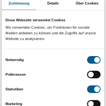
Projekt oder ein Vorhaben? Hier können Sie
Zustimmung
Details
Über Cookies
direkt über unsere Fördermitteldatenbank und
Stiftungsdatenbank recherchieren. Bei der
Diese Webseite verwendet Cookies
Suche bitte die Groß- und Kleinschreibung
Wir verwenden Cookies, um Funktionen für soziale
beachten.
Medien anbieten zu können und die Zugriffe auf unsere
Website zu analysieren.
Bitte Suchbegriff eingeben. Ergebnisse
Einwilligungsauswahl
können durch die Wahl von Bereichen oder
Notwendig
Kategorien verfeinert werden.
Präferenzen
Suchen
Statistiken
Aktive Filter:
Marketing