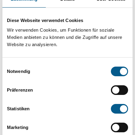
Projekt oder ein Vorhaben? Hier können Sie
direkt über unsere Fördermitteldatenbank und
Diese Webseite verwendet Cookies
Stiftungsdatenbank recherchieren. Bei der
Wir verwenden Cookies, um Funktionen für soziale
Suche bitte die Groß- und Kleinschreibung
Medien anbieten zu können und die Zugriffe auf unsere
beachten.
Website zu analysieren.
Bitte Suchbegriff eingeben. Ergebnisse
Einwilligungsauswahl
können durch die Wahl von Bereichen oder
Notwendig
Kategorien verfeinert werden.
Präferenzen
Suchen
Statistiken
Aktive Filter:
Marketing