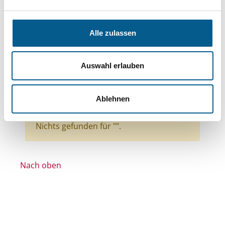
Bereiche: Stiftungen
Themen: Wohlfahrtswesen
Alle zulassen
Themen: Gesundheitswesen
Themen: Wohltätige Zwecke
Auswahl erlauben
Themen: Bürgerschaftliches Engagement
Themen: Kirchliche Zwecke
Ablehnen
Themen: Kunst & Kultur
Alle Filter entfernen
Nichts gefunden für "".
Nach oben