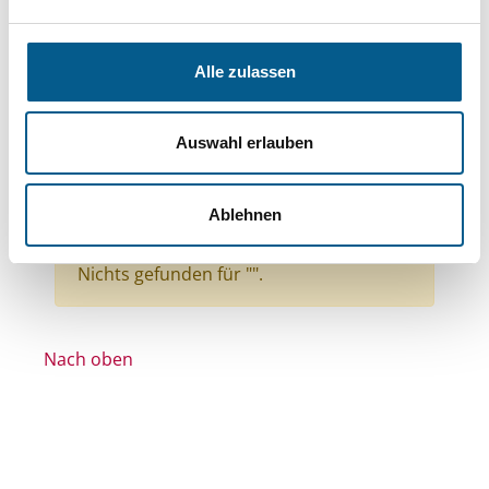
Themen: Wohlfahrtswesen
Themen: Gesundheitswesen
Alle zulassen
Themen: Wohltätige Zwecke
Themen: Bürgerschaftliches Engagement
Auswahl erlauben
Themen: Menschen mit Behinderung
Themen: Seniorinnen, Senioren & Pflege
Ablehnen
Alle Filter entfernen
Nichts gefunden für "".
Nach oben