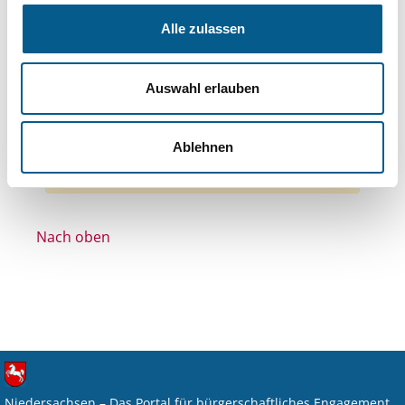
Themen: Wohlfahrtswesen
Alle zulassen
Themen: Gesundheitswesen
Themen: Bürgerschaftliches Engagement
Auswahl erlauben
Themen: Menschen mit Behinderung
Alle Filter entfernen
Ablehnen
Nichts gefunden für "".
Nach oben
Niedersachsen – Das Portal für bürgerschaftliches Engagement