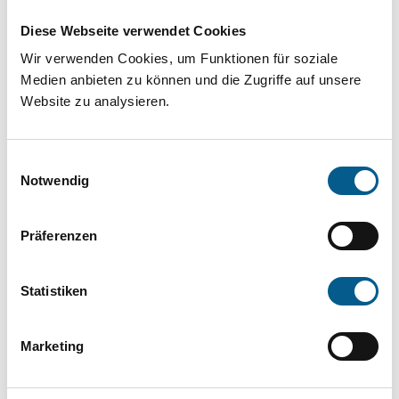
Projekt oder ein Vorhaben? Hier können Sie
Diese Webseite verwendet Cookies
direkt über unsere Fördermitteldatenbank und
Wir verwenden Cookies, um Funktionen für soziale
Stiftungsdatenbank recherchieren. Bei der
Medien anbieten zu können und die Zugriffe auf unsere
Suche bitte die Groß- und Kleinschreibung
Website zu analysieren.
beachten.
Einwilligungsauswahl
Bitte Suchbegriff eingeben. Ergebnisse
Notwendig
können durch die Wahl von Bereichen oder
Präferenzen
Kategorien verfeinert werden.
Suchen
Statistiken
Aktive Filter:
Marketing