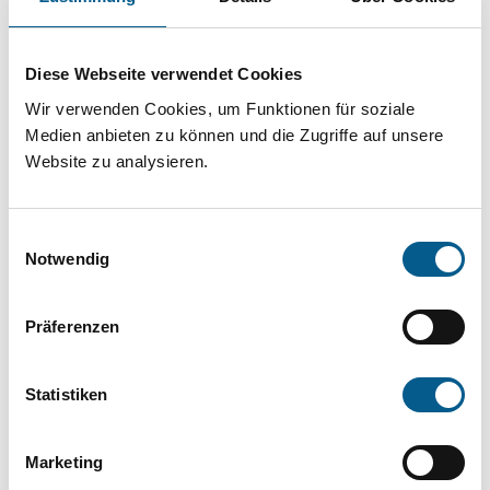
Projekt oder ein Vorhaben? Hier können Sie
direkt über unsere Fördermitteldatenbank und
Diese Webseite verwendet Cookies
Stiftungsdatenbank recherchieren. Bei der
Wir verwenden Cookies, um Funktionen für soziale
Suche bitte die Groß- und Kleinschreibung
Medien anbieten zu können und die Zugriffe auf unsere
beachten.
Website zu analysieren.
Bitte Suchbegriff eingeben. Ergebnisse
Einwilligungsauswahl
können durch die Wahl von Bereichen oder
Notwendig
Kategorien verfeinert werden.
Präferenzen
Suchen
Statistiken
Aktive Filter:
Marketing