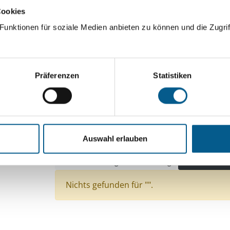
Cookies
ingeben. Ergebnisse können durch die Wahl von Bereichen o
unktionen für soziale Medien anbieten zu können und die Zugrif
Suchen
Präferenzen
Statistiken
Aktive Filter:
Themen: Wohlfahrtswesen
Themen: Kunst & K
Themen: Wissenschaft und Forschung
Auswahl erlauben
Themen: Natur- & Umweltschutz
Themen: Inte
Themen: Bildung und Erziehung
Alle Filter en
Nichts gefunden für "".