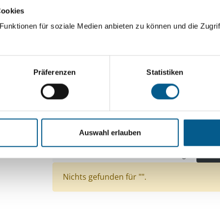
Cookies
ingeben. Ergebnisse können durch die Wahl von Bereichen o
unktionen für soziale Medien anbieten zu können und die Zugrif
Suchen
Präferenzen
Statistiken
Aktive Filter:
Themen: Wohlfahrtswesen
Themen: Kunst & K
Themen: Wissenschaft und Forschung
Auswahl erlauben
Themen: Natur- & Umweltschutz
Themen: Inte
Themen: Seniorinnen, Senioren & Pflege
Alle F
Nichts gefunden für "".