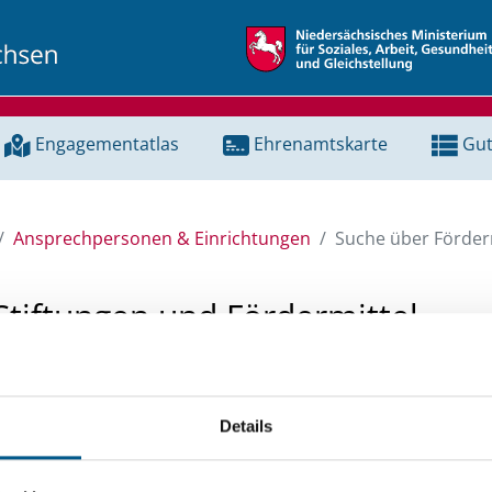
Engagementatlas
Ehrenamtskarte
Gut
Ansprechpersonen & Einrichtungen
Suche über Förderm
Stiftungen und Fördermittel
 Unterstützung für ein Projekt oder ein Vorhaben? Hier könn
tenbank und Stiftungsdatenbank recherchieren. Bei der Suc
Details
ten.