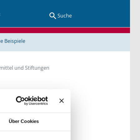
Suche
e Beispiele
ittel und Stiftungen
en Sie direkt über
he bitte die Groß- und
Über Cookies