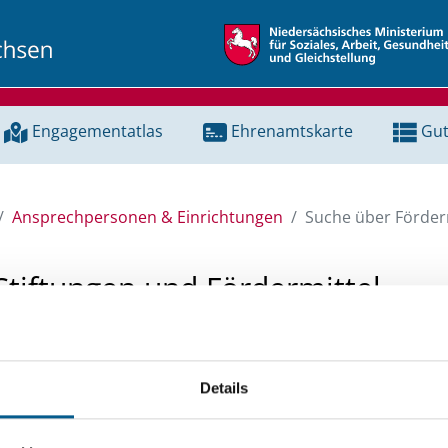
Engagementatlas
Ehrenamtskarte
Gut
Ansprechpersonen & Einrichtungen
Suche über Förderm
Stiftungen und Fördermittel
 Unterstützung für ein Projekt oder ein Vorhaben? Hier könn
tenbank und Stiftungsdatenbank recherchieren. Bei der Suc
Details
ten.