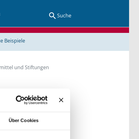
Suche
e Beispiele
ittel und Stiftungen
en Sie direkt über
he bitte die Groß- und
Über Cookies