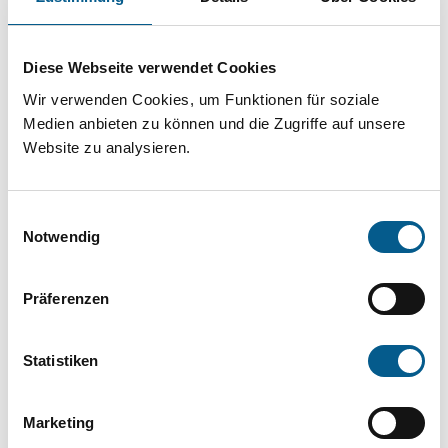
Projekt oder ein Vorhaben? Hier können Sie
direkt über unsere Fördermitteldatenbank und
Diese Webseite verwendet Cookies
Stiftungsdatenbank recherchieren. Bei der
Wir verwenden Cookies, um Funktionen für soziale
Suche bitte die Groß- und Kleinschreibung
Medien anbieten zu können und die Zugriffe auf unsere
beachten.
Website zu analysieren.
Bitte Suchbegriff eingeben. Ergebnisse
Einwilligungsauswahl
können durch die Wahl von Bereichen oder
Notwendig
Kategorien verfeinert werden.
Präferenzen
Suchen
Statistiken
Aktive Filter:
Marketing