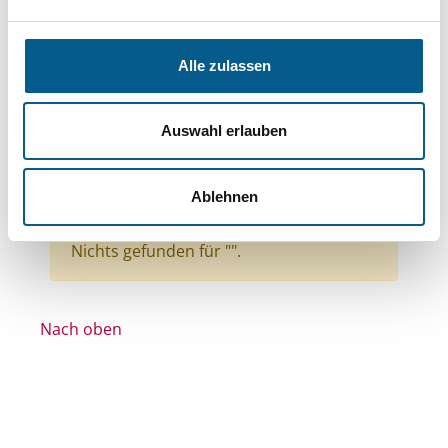
Bereiche: Stiftungen
Themen: Wohlfahrtswesen
Alle zulassen
Themen: Wohltätige Zwecke
Themen: Bürgerschaftliches Engagement
Auswahl erlauben
Themen: Kirchliche Zwecke
Themen: Kinder, Jugendliche & Familie
Ablehnen
Alle Filter entfernen
Nichts gefunden für "".
Nach oben