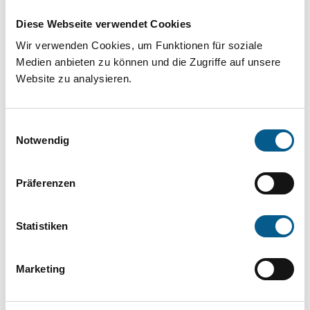
Projekt oder ein Vorhaben? Hier können Sie
Diese Webseite verwendet Cookies
direkt über unsere Fördermitteldatenbank und
Wir verwenden Cookies, um Funktionen für soziale
Stiftungsdatenbank recherchieren. Bei der
Medien anbieten zu können und die Zugriffe auf unsere
Suche bitte die Groß- und Kleinschreibung
Website zu analysieren.
beachten.
Einwilligungsauswahl
Bitte Suchbegriff eingeben. Ergebnisse
Notwendig
können durch die Wahl von Bereichen oder
Präferenzen
Kategorien verfeinert werden.
Suchen
Statistiken
Aktive Filter:
Marketing