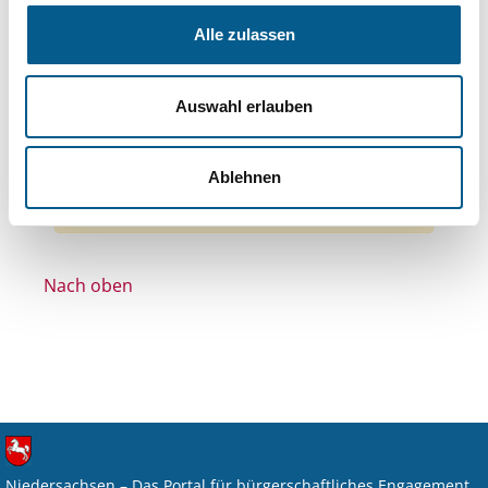
Themen: Wohlfahrtswesen
Alle zulassen
Themen: Wohltätige Zwecke
Themen: Bürgerschaftliches Engagement
Auswahl erlauben
Themen: Kirchliche Zwecke
Themen: Tierschutz
Alle Filter entfernen
Ablehnen
Nichts gefunden für "".
Nach oben
Niedersachsen – Das Portal für bürgerschaftliches Engagement