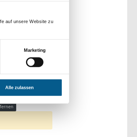
der Kategorien
fe auf unsere Website zu
Marketing
schutz
che & Familie
Alle zulassen
tfernen