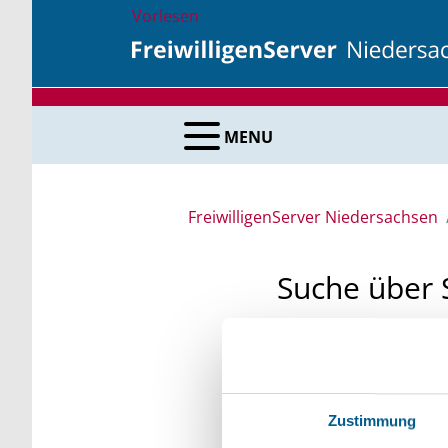
Vorlesen
MENU
FreiwilligenServer Niedersachsen
Suche über 
Sie suchen finanzielle
unsere Fördermittelda
Kleinschreibung beach
Zustimmung