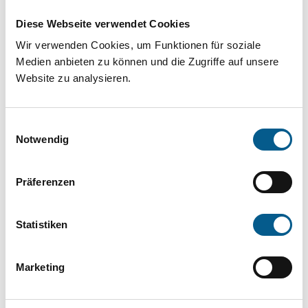
Projekt oder ein Vorhaben? Hier können Sie
Diese Webseite verwendet Cookies
direkt über unsere Fördermitteldatenbank und
Wir verwenden Cookies, um Funktionen für soziale
Stiftungsdatenbank recherchieren. Bei der
Medien anbieten zu können und die Zugriffe auf unsere
Suche bitte die Groß- und Kleinschreibung
Website zu analysieren.
beachten.
Einwilligungsauswahl
Bitte Suchbegriff eingeben. Ergebnisse
Notwendig
können durch die Wahl von Bereichen oder
Präferenzen
Kategorien verfeinert werden.
Suchen
Statistiken
Aktive Filter:
Marketing