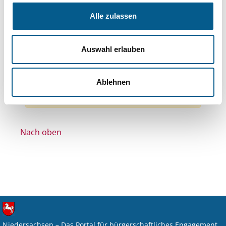
Bereiche: Stiftungen
Alle zulassen
Themen: Wohltätige Zwecke
Themen: Denkmalschutz
Themen: Integration
Auswahl erlauben
Themen: Kinder, Jugendliche & Familie
Alle Filter entfernen
Ablehnen
Nichts gefunden für "".
Nach oben
Niedersachsen – Das Portal für bürgerschaftliches Engagement