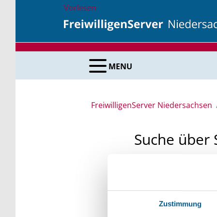
Vorlesen
MENU
FreiwilligenServer Niedersachsen
Suche über 
Sie suchen finanzielle
unsere Fördermittelda
Kleinschreibung beach
Zustimmung