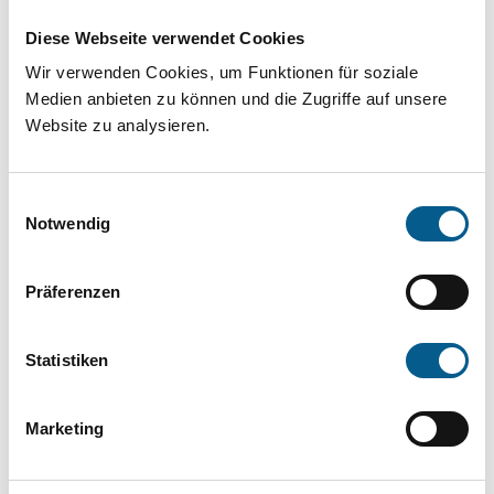
Projekt oder ein Vorhaben? Hier können Sie
Diese Webseite verwendet Cookies
direkt über unsere Fördermitteldatenbank und
Wir verwenden Cookies, um Funktionen für soziale
Stiftungsdatenbank recherchieren. Bei der
Medien anbieten zu können und die Zugriffe auf unsere
Suche bitte die Groß- und Kleinschreibung
Website zu analysieren.
beachten.
Einwilligungsauswahl
Bitte Suchbegriff eingeben. Ergebnisse
Notwendig
können durch die Wahl von Bereichen oder
Präferenzen
Kategorien verfeinert werden.
Suchen
Statistiken
Aktive Filter:
Marketing