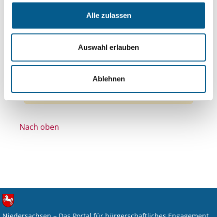
Themen: Wohltätige Zwecke
Alle zulassen
Themen: Denkmalschutz
Themen: Kirchliche Zwecke
Auswahl erlauben
Stiftungstyp: Lokal tätige Stiftung
Alle Filter entfernen
Ablehnen
Nichts gefunden für "".
Nach oben
Niedersachsen – Das Portal für bürgerschaftliches Engagement