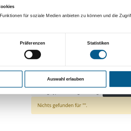
Cookies
ingeben. Ergebnisse können durch die Wahl von Bereichen o
unktionen für soziale Medien anbieten zu können und die Zugrif
Suchen
Präferenzen
Statistiken
Aktive Filter:
Bereiche: Stiftungen
Themen: Wohltätige Zwe
Themen: Denkmalschutz
Themen: Kirchliche 
Auswahl erlauben
Themen: Bildung und Erziehung
Themen: Inte
Stiftungstyp: Lokal tätige Stiftung
Alle Filter e
Nichts gefunden für "".