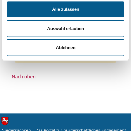
Themen: Wohltätige Zwecke
Alle zulassen
Themen: Denkmalschutz
Themen: Kirchliche Zwecke
Auswahl erlauben
Themen: Bildung und Erziehung
Alle Filter entfernen
Ablehnen
Nichts gefunden für "".
Nach oben
Niedersachsen – Das Portal für bürgerschaftliches Engagement