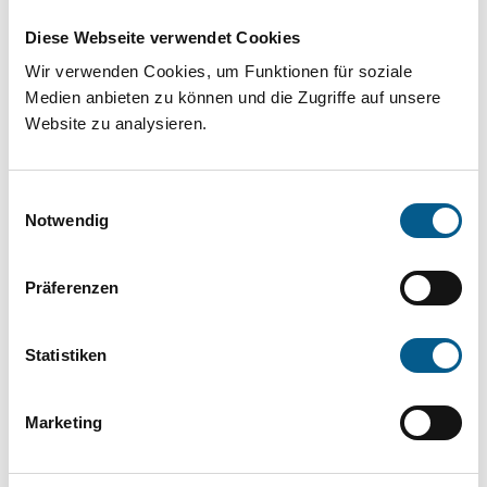
Projekt oder ein Vorhaben? Hier können Sie
Diese Webseite verwendet Cookies
direkt über unsere Fördermitteldatenbank und
Wir verwenden Cookies, um Funktionen für soziale
Stiftungsdatenbank recherchieren. Bei der
Medien anbieten zu können und die Zugriffe auf unsere
Suche bitte die Groß- und Kleinschreibung
Website zu analysieren.
beachten.
Einwilligungsauswahl
Bitte Suchbegriff eingeben. Ergebnisse
Notwendig
können durch die Wahl von Bereichen oder
Präferenzen
Kategorien verfeinert werden.
Suchen
Statistiken
Aktive Filter:
Marketing