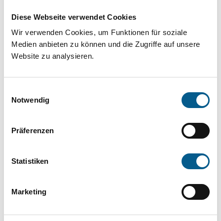
Projekt oder ein Vorhaben? Hier können Sie
Diese Webseite verwendet Cookies
direkt über unsere Fördermitteldatenbank und
Wir verwenden Cookies, um Funktionen für soziale
Stiftungsdatenbank recherchieren. Bei der
Medien anbieten zu können und die Zugriffe auf unsere
Suche bitte die Groß- und Kleinschreibung
Website zu analysieren.
beachten.
Einwilligungsauswahl
Bitte Suchbegriff eingeben. Ergebnisse
Notwendig
können durch die Wahl von Bereichen oder
Präferenzen
Kategorien verfeinert werden.
Suchen
Statistiken
Aktive Filter:
Marketing