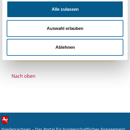
Themen: Wohltätige Zwecke
Alle zulassen
Themen: Denkmalschutz
Themen: Kirchliche Zwecke
Auswahl erlauben
Themen: Bildung und Erziehung
Themen: Integration
Alle Filter entfernen
Ablehnen
Nichts gefunden für "".
Nach oben
Niedersachsen – Das Portal für bürgerschaftliches Engagement