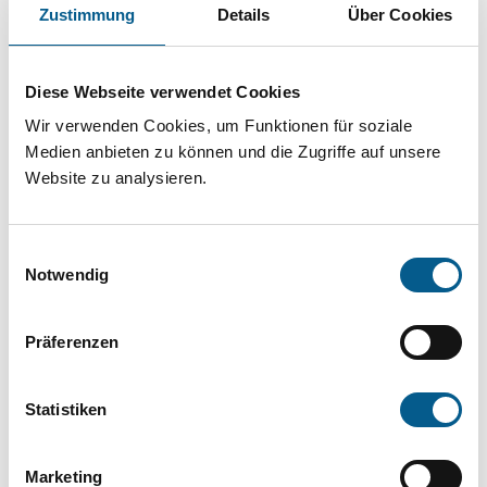
Projekt oder ein Vorhaben? Hier können Sie
Zustimmung
Details
Über Cookies
direkt über unsere Fördermitteldatenbank und
Stiftungsdatenbank recherchieren. Bei der
Diese Webseite verwendet Cookies
Suche bitte die Groß- und Kleinschreibung
Wir verwenden Cookies, um Funktionen für soziale
beachten.
Medien anbieten zu können und die Zugriffe auf unsere
Website zu analysieren.
Bitte Suchbegriff eingeben. Ergebnisse
Einwilligungsauswahl
können durch die Wahl von Bereichen oder
Notwendig
Kategorien verfeinert werden.
Präferenzen
Suchen
Statistiken
Aktive Filter:
Marketing