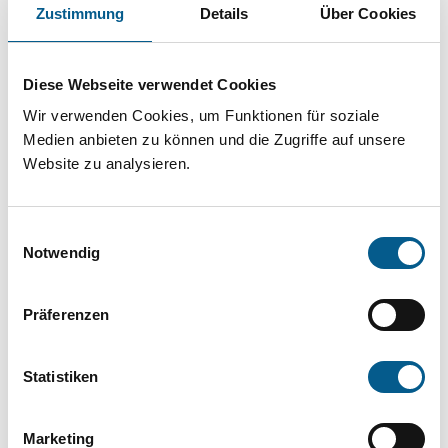
Projekt oder ein Vorhaben? Hier können Sie
Zustimmung
Details
Über Cookies
direkt über unsere Fördermitteldatenbank und
Stiftungsdatenbank recherchieren. Bei der
Diese Webseite verwendet Cookies
Suche bitte die Groß- und Kleinschreibung
Wir verwenden Cookies, um Funktionen für soziale
beachten.
Medien anbieten zu können und die Zugriffe auf unsere
Website zu analysieren.
Bitte Suchbegriff eingeben. Ergebnisse
Einwilligungsauswahl
können durch die Wahl von Bereichen oder
Notwendig
Kategorien verfeinert werden.
Präferenzen
Suchen
Statistiken
Aktive Filter:
Marketing