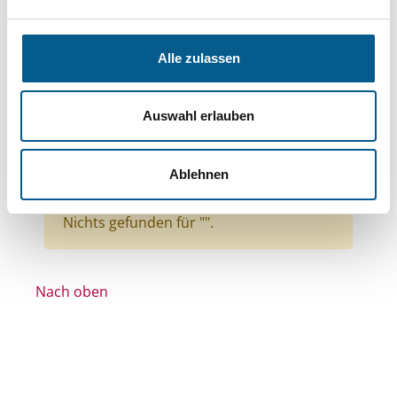
Bereiche: Stiftungen
Themen: Bürgerschaftliches Engagement
Alle zulassen
Themen: Gesundheitswesen
Themen: Wohltätige Zwecke
Auswahl erlauben
Themen: Kirchliche Zwecke
Themen: Hilfsbedürftige Menschen
Ablehnen
Alle Filter entfernen
Nichts gefunden für "".
Nach oben