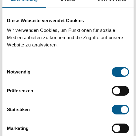
Projekt oder ein Vorhaben? Hier können Sie
direkt über unsere Fördermitteldatenbank und
Diese Webseite verwendet Cookies
Stiftungsdatenbank recherchieren. Bei der
Wir verwenden Cookies, um Funktionen für soziale
Suche bitte die Groß- und Kleinschreibung
Medien anbieten zu können und die Zugriffe auf unsere
beachten.
Website zu analysieren.
Bitte Suchbegriff eingeben. Ergebnisse
Einwilligungsauswahl
können durch die Wahl von Bereichen oder
Notwendig
Kategorien verfeinert werden.
Präferenzen
Suchen
Statistiken
Aktive Filter:
Marketing