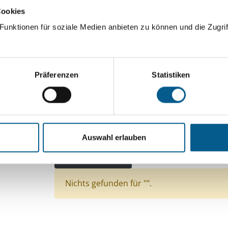
Cookies
ingeben. Ergebnisse können durch die Wahl von Bereichen o
unktionen für soziale Medien anbieten zu können und die Zugrif
Suchen
Präferenzen
Statistiken
Aktive Filter:
Bereiche: Stiftungen
Themen: Bürgerschaftlic
Themen: Gesundheitswesen
Themen: Wohltät
Auswahl erlauben
Themen: Kirchliche Zwecke
Themen: Seniorinn
Alle Filter entfernen
Nichts gefunden für "".