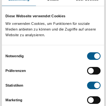
Projekt oder ein Vorhaben? Hier können Sie
direkt über unsere Fördermitteldatenbank und
Diese Webseite verwendet Cookies
Stiftungsdatenbank recherchieren. Bei der
Wir verwenden Cookies, um Funktionen für soziale
Suche bitte die Groß- und Kleinschreibung
Medien anbieten zu können und die Zugriffe auf unsere
beachten.
Website zu analysieren.
Bitte Suchbegriff eingeben. Ergebnisse
Einwilligungsauswahl
können durch die Wahl von Bereichen oder
Notwendig
Kategorien verfeinert werden.
Präferenzen
Suchen
Statistiken
Aktive Filter:
Marketing