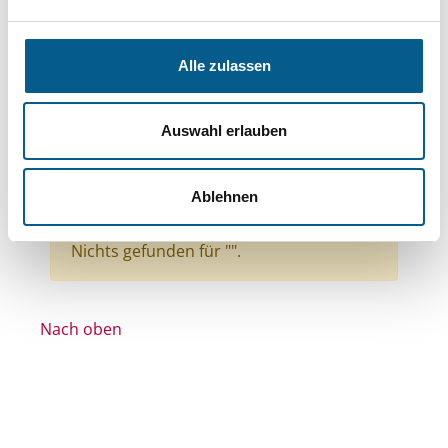
Themen: Bürgerschaftliches Engagement
Themen: Gesundheitswesen
Alle zulassen
Themen: Wohltätige Zwecke
Themen: Kirchliche Zwecke
Auswahl erlauben
Themen: Kinder, Jugendliche & Familie
Stiftungstyp: Lokal tätige Stiftung
Ablehnen
Alle Filter entfernen
Nichts gefunden für "".
Nach oben