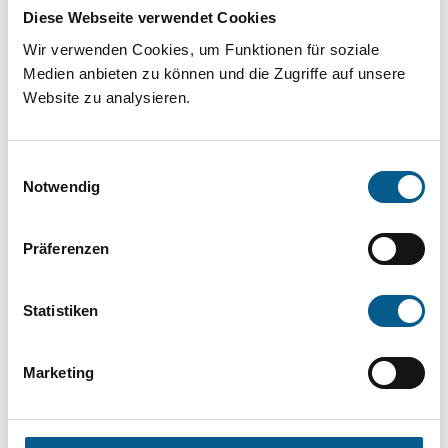
Projekt oder ein Vorhaben? Hier können Sie
Diese Webseite verwendet Cookies
direkt über unsere Fördermitteldatenbank und
Wir verwenden Cookies, um Funktionen für soziale
Stiftungsdatenbank recherchieren. Bei der
Medien anbieten zu können und die Zugriffe auf unsere
Website zu analysieren.
Suche bitte die Groß- und Kleinschreibung
beachten.
Einwilligungsauswahl
Notwendig
Bitte Suchbegriff eingeben. Ergebnisse
können durch die Wahl von Bereichen oder
Präferenzen
Kategorien verfeinert werden.
Statistiken
Suchen
Marketing
Aktive Filter: