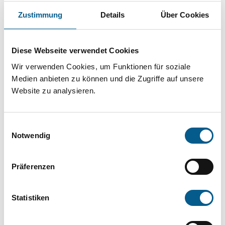
Projekt oder ein Vorhaben? Hier können Sie
Zustimmung
Details
Über Cookies
direkt über unsere Fördermitteldatenbank und
Stiftungsdatenbank recherchieren. Bei der
Diese Webseite verwendet Cookies
Suche bitte die Groß- und Kleinschreibung
Wir verwenden Cookies, um Funktionen für soziale
beachten.
Medien anbieten zu können und die Zugriffe auf unsere
Website zu analysieren.
Bitte Suchbegriff eingeben. Ergebnisse
können durch die Wahl von Bereichen oder
Einwilligungsauswahl
Kategorien verfeinert werden.
Notwendig
Suchen
Präferenzen
Aktive Filter:
Statistiken