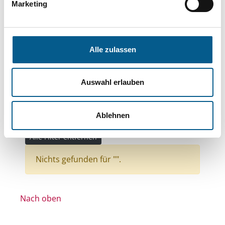
Themen: Bürgerschaftliches Engagement
Marketing
Themen: Tierschutz
Themen: Kirchliche Zwecke
Alle zulassen
Themen: Bildung und Erziehung
Themen: Kunst & Kultur
Auswahl erlauben
Themen: Kinder, Jugendliche & Familie
Themen: Gesundheitswesen
Themen: Sport
Ablehnen
Stiftungstyp: Lokal tätige Stiftung
Alle Filter entfernen
Nichts gefunden für "".
Nach oben