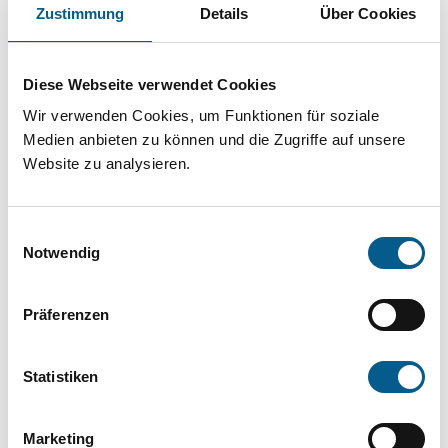
Projekt oder ein Vorhaben? Hier können Sie
Zustimmung
Details
Über Cookies
direkt über unsere Fördermitteldatenbank und
Stiftungsdatenbank recherchieren. Bei der
Diese Webseite verwendet Cookies
Suche bitte die Groß- und Kleinschreibung
Wir verwenden Cookies, um Funktionen für soziale
beachten.
Medien anbieten zu können und die Zugriffe auf unsere
Website zu analysieren.
Bitte Suchbegriff eingeben. Ergebnisse
Einwilligungsauswahl
können durch die Wahl von Bereichen oder
Notwendig
Kategorien verfeinert werden.
Präferenzen
Suchen
Statistiken
Aktive Filter:
Marketing