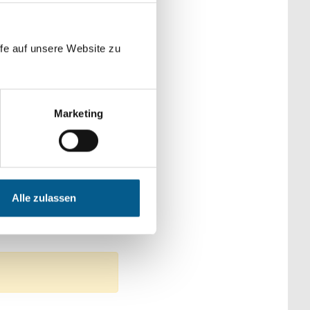
der Kategorien
fe auf unsere Website zu
Marketing
en: Tierschutz
t & Kultur
: Gesundheitswesen
Alle zulassen
ge Stiftung