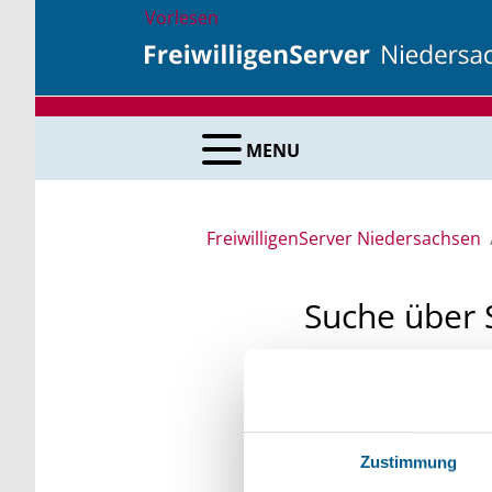
Vorlesen
MENU
FreiwilligenServer Niedersachsen
Suche über 
Sie suchen finanzielle
unsere Fördermittelda
Kleinschreibung beach
Zustimmung