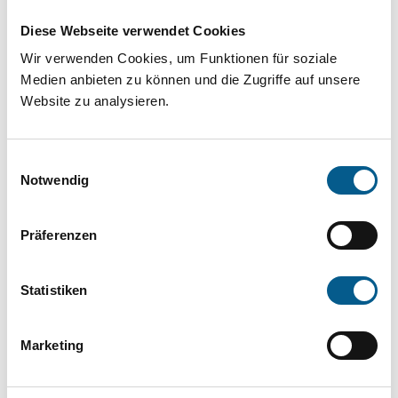
Projekt oder ein Vorhaben? Hier können Sie
Diese Webseite verwendet Cookies
direkt über unsere Fördermitteldatenbank und
Wir verwenden Cookies, um Funktionen für soziale
Stiftungsdatenbank recherchieren. Bei der
Medien anbieten zu können und die Zugriffe auf unsere
Suche bitte die Groß- und Kleinschreibung
Website zu analysieren.
beachten.
Einwilligungsauswahl
Bitte Suchbegriff eingeben. Ergebnisse
Notwendig
können durch die Wahl von Bereichen oder
Präferenzen
Kategorien verfeinert werden.
Suchen
Statistiken
Aktive Filter:
Marketing