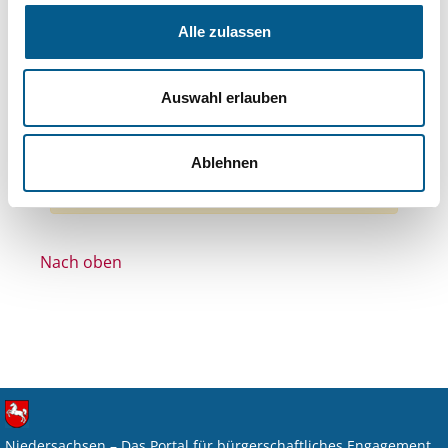
Themen: Bildung und Erziehung
Alle zulassen
Themen: Wohlfahrtswesen
Themen: Wissenschaft und Forschung
Auswahl erlauben
Themen: Kunst & Kultur
Themen: Denkmalschutz
Alle Filter entfernen
Ablehnen
Nichts gefunden für "".
Nach oben
Niedersachsen – Das Portal für bürgerschaftliches Engagement