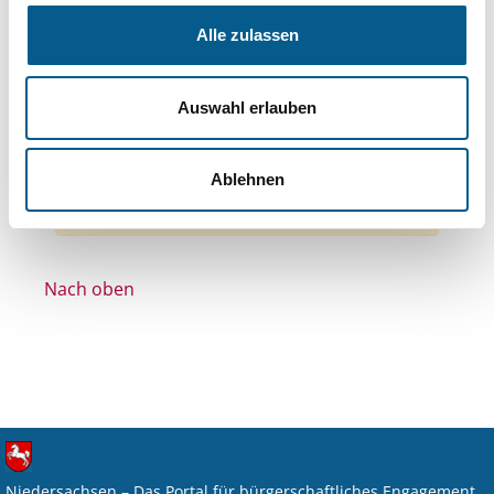
Bereiche: Stiftungen
Themen: Denkmalschutz
Alle zulassen
Themen: Integration
Themen: Kinder, Jugendliche & Familie
Auswahl erlauben
Themen: Seniorinnen, Senioren & Pflege
Themen: Sport
Alle Filter entfernen
Ablehnen
Nichts gefunden für "".
Nach oben
Niedersachsen – Das Portal für bürgerschaftliches Engagement