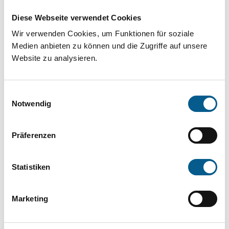
Projekt oder ein Vorhaben? Hier können Sie
Diese Webseite verwendet Cookies
direkt über unsere Fördermitteldatenbank und
Wir verwenden Cookies, um Funktionen für soziale
Stiftungsdatenbank recherchieren. Bei der
Medien anbieten zu können und die Zugriffe auf unsere
Suche bitte die Groß- und Kleinschreibung
Website zu analysieren.
beachten.
Einwilligungsauswahl
Bitte Suchbegriff eingeben. Ergebnisse
Notwendig
können durch die Wahl von Bereichen oder
Präferenzen
Kategorien verfeinert werden.
Suchen
Statistiken
Aktive Filter:
Marketing