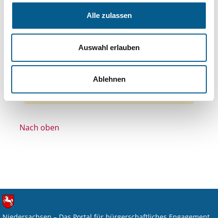
Themen: Denkmalschutz
Themen: Integration
Alle zulassen
Themen: Kinder, Jugendliche & Familie
Themen: Seniorinnen, Senioren & Pflege
Auswahl erlauben
Themen: Wissenschaft und Forschung
Alle Filter entfernen
Ablehnen
Nichts gefunden für "".
Nach oben
Niedersachsen – Das Portal für bürgerschaftliches Engagement