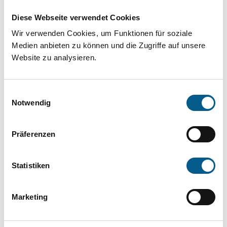
Projekt oder ein Vorhaben? Hier können Sie
Diese Webseite verwendet Cookies
direkt über unsere Fördermitteldatenbank und
Wir verwenden Cookies, um Funktionen für soziale
Stiftungsdatenbank recherchieren. Bei der
Medien anbieten zu können und die Zugriffe auf unsere
Suche bitte die Groß- und Kleinschreibung
Website zu analysieren.
beachten.
Einwilligungsauswahl
Bitte Suchbegriff eingeben. Ergebnisse
Notwendig
können durch die Wahl von Bereichen oder
Präferenzen
Kategorien verfeinert werden.
Suchen
Statistiken
Aktive Filter:
Marketing